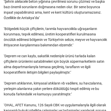
‘Şehrin alelacele beton yığınına çevrilmesi sorunu çözmez ve başka
bazı önemli sorunların doğmasına neden olur. Bir sene boyunca
inşaat yapabilirsiniz ama, kent ve kent kültürü oluşturamazsınız.
Özellikle de Antakya’da’
‘Bölgedeki küçük çiftçilerin, tarımla hayvancılıkla uğraşanların
korunması, teşvik edilmesi, üretim kooperatifleri kurulmasına
öncülük edilmesi bölgenin ve Türkiye’nin sebze, meyve ve hayvancılık
ihtiyacının karşılanması bakımından elzemdir.’
‘Deprem ve can kaybı, sakatlık nedeniyle ürünü tarlada kalan
çiftçilerin ürünlerini satabilmeleri için büyük süpermarketlerin satın
alma departmanlarıyla temasa geçilmiş, tarafların ve ilgili
kooperatiflerin iletişim bilgileri paylaşılmıştır.’
‘Deprem atıklarının, kimyasal atıkların vb vadilere, su havzalarına,
yerleşim alanlarına yakın yerlere döküldüğü tespit edilmiş ve bu
konuda farkındalık ve kamuoyu yaratılmıştır.’
‘OHAL, AFET Kanunu, 126 Sayılı CBK ve uygulamalarıyla ilgili olarak
kapsamlı hukuki nitelikte çalışmalar ve tartışmalar yapılarak soruna