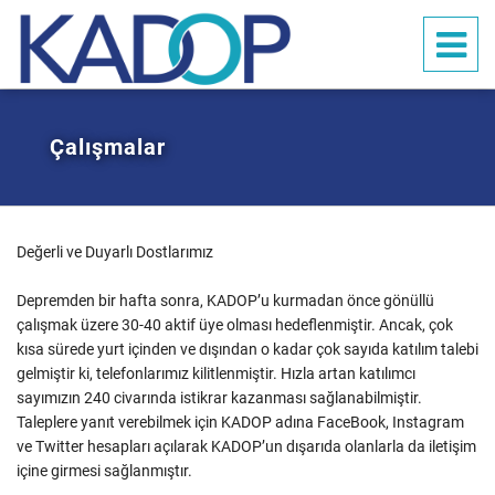
Çalışmalar
Ana sayfa
Hakkımızda
Çalışmalar
Değerli ve Duyarlı Dostlarımız
Duyurular
Depremden bir hafta sonra, KADOP’u kurmadan önce gönüllü
çalışmak üzere 30-40 aktif üye olması hedeflenmiştir. Ancak, çok
Galeri
kısa sürede yurt içinden ve dışından o kadar çok sayıda katılım talebi
İletişim
gelmiştir ki, telefonlarımız kilitlenmiştir. Hızla artan katılımcı
sayımızın 240 civarında istikrar kazanması sağlanabilmiştir.
Bağış ve Yardım
Taleplere yanıt verebilmek için KADOP adına FaceBook, Instagram
ve Twitter hesapları açılarak KADOP’un dışarıda olanlarla da iletişim
içine girmesi sağlanmıştır.
TR
EN