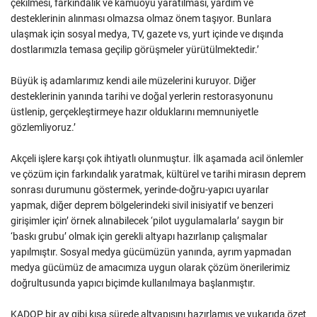
çekilmesi, farkındalık ve kamuoyu yaratılması, yardım ve
desteklerinin alınması olmazsa olmaz önem taşıyor. Bunlara
ulaşmak için sosyal medya, TV, gazete vs, yurt içinde ve dışında
dostlarımızla temasa geçilip görüşmeler yürütülmektedir.’
Büyük iş adamlarımız kendi aile müzelerini kuruyor. Diğer
desteklerinin yanında tarihi ve doğal yerlerin restorasyonunu
üstlenip, gerçekleştirmeye hazır olduklarını memnuniyetle
gözlemliyoruz.’
Akçeli işlere karşı çok ihtiyatlı olunmuştur. İlk aşamada acil önlemler
ve çözüm için farkındalık yaratmak, kültürel ve tarihi mirasın deprem
sonrası durumunu göstermek, yerinde-doğru-yapıcı uyarılar
yapmak, diğer deprem bölgelerindeki sivil inisiyatif ve benzeri
girişimler için’ örnek alınabilecek ‘pilot uygulamalarla’ saygın bir
‘baskı grubu’ olmak için gerekli altyapı hazırlanıp çalışmalar
yapılmıştır. Sosyal medya gücümüzün yanında, ayrım yapmadan
medya gücümüz de amacımıza uygun olarak çözüm önerilerimiz
doğrultusunda yapıcı biçimde kullanılmaya başlanmıştır.
KADOP bir ay gibi kısa sürede altyapısını hazırlamış ve yukarıda özet