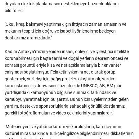
duyulan elektrik planlamasını desteklemeye hazır olduklarını
bildirdiler.’
‘Okul, kreş, bakımevi yaptırmak için ihtiyacın zamanlamasının ve
mekanın tespiti için doğru ve isabetli yönlendirme bekleyen
dostlarımız aramızdadır.’
Kadim Antakya’mızın yeniden inşası, önleyici ve iyileştirici nitelikte
korunabilmesi için başta tarihi ve doğal yerlerin deprem öncesi ve
sonrası görüntüleriyle kısa ve net açıklamalarıyla bir envanter
çalışması başlatılmıştır. Felaketin yıkımını net olarak görüp,
göstermek, yurt dışı için bağış projeleri oluşturmak, yardım
kuruluşlarının, iş dünyasının, özellikle de UNESCO, AB, BM gibi
yurtdışındaki kamuoyunun bilgisine sunmak, farkındalık ve
kamuoyu yaratmak için bu şarttır. Bunun için üyelerimizden gelen
yardım, destek ve sponsorluklarla sahadaki gönüllü dostlarımız
gerekli fotoğraflamaları ve video çekimlerini yapmışlardır.’
‘Muteber yerli ve yabancı kurum ve kuruluşların, kamuoyunun
kültürel miras halkında Türkçe-İngilizce bilgilendirilmesi, dikkatlerinin