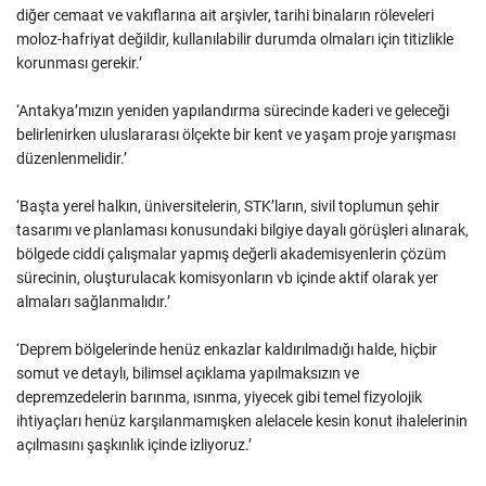
diğer cemaat ve vakıflarına ait arşivler, tarihi binaların röleveleri
moloz-hafriyat değildir, kullanılabilir durumda olmaları için titizlikle
korunması gerekir.’
‘Antakya’mızın yeniden yapılandırma sürecinde kaderi ve geleceği
belirlenirken uluslararası ölçekte bir kent ve yaşam proje yarışması
düzenlenmelidir.’
‘Başta yerel halkın, üniversitelerin, STK’ların, sivil toplumun şehir
tasarımı ve planlaması konusundaki bilgiye dayalı görüşleri alınarak,
bölgede ciddi çalışmalar yapmış değerli akademisyenlerin çözüm
sürecinin, oluşturulacak komisyonların vb içinde aktif olarak yer
almaları sağlanmalıdır.’
‘Deprem bölgelerinde henüz enkazlar kaldırılmadığı halde, hiçbir
somut ve detaylı, bilimsel açıklama yapılmaksızın ve
depremzedelerin barınma, ısınma, yiyecek gibi temel fizyolojik
ihtiyaçları henüz karşılanmamışken alelacele kesin konut ihalelerinin
açılmasını şaşkınlık içinde izliyoruz.’