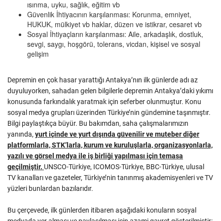
ısınma, uyku, sağlık, eğitim vb
Güvenlik İhtiyacının karşılanması: Korunma, emniyet,
HUKUK, mülkiyet vb haklar, düzen ve istikrar, cesaret vb
Sosyal İhtiyaçların karşılanması: Aile, arkadaşlık, dostluk,
sevgi, saygı, hoşgörü, tolerans, vicdan, kişisel ve sosyal
gelişim
Depremin en çok hasar yarattığı Antakya’nın ilk günlerde adı az
duyuluyorken, sahadan gelen bilgilerle depremin Antakya’daki yıkımı
konusunda farkındalık yaratmak için seferber olunmuştur. Konu
sosyal medya grupları üzerinden Türkiye’nin gündemine taşınmıştır.
Bilgi paylaştıkça büyür. Bu bakımdan, saha çalışmalarımızın
yanında,
yurt içinde ve yurt dışında güvenilir ve muteber diğer
platformlarla, STK’larla, kurum ve kuruluşlarla, organizasyonlarla,
yazılı ve görsel medya ile iş birliği yapılması için temasa
geçilmiştir.
UNSCO-Türkiye, ICOMOS-Türkiye, BBC-Türkiye, ulusal
TV kanalları ve gazeteler, Türkiye’nin tanınmış akademisyenleri ve TV
yüzleri bunlardan bazılarıdır.
Bu çerçevede, ilk günlerden itibaren aşağıdaki konuların sosyal