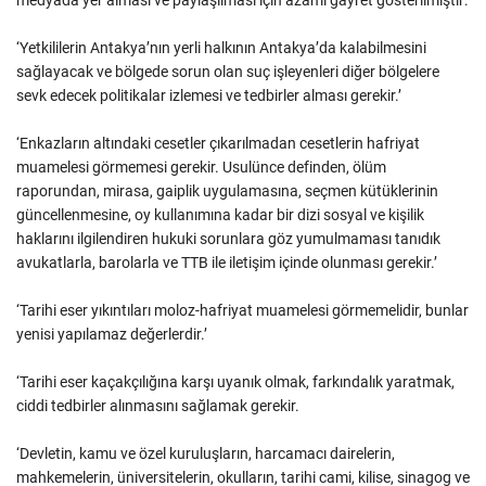
medyada yer alması ve paylaşılması için azami gayret gösterilmiştir:
‘Yetkililerin Antakya’nın yerli halkının Antakya’da kalabilmesini
sağlayacak ve bölgede sorun olan suç işleyenleri diğer bölgelere
sevk edecek politikalar izlemesi ve tedbirler alması gerekir.’
‘Enkazların altındaki cesetler çıkarılmadan cesetlerin hafriyat
muamelesi görmemesi gerekir. Usulünce definden, ölüm
raporundan, mirasa, gaiplik uygulamasına, seçmen kütüklerinin
güncellenmesine, oy kullanımına kadar bir dizi sosyal ve kişilik
haklarını ilgilendiren hukuki sorunlara göz yumulmaması tanıdık
avukatlarla, barolarla ve TTB ile iletişim içinde olunması gerekir.’
‘Tarihi eser yıkıntıları moloz-hafriyat muamelesi görmemelidir, bunlar
yenisi yapılamaz değerlerdir.’
‘Tarihi eser kaçakçılığına karşı uyanık olmak, farkındalık yaratmak,
ciddi tedbirler alınmasını sağlamak gerekir.
‘Devletin, kamu ve özel kuruluşların, harcamacı dairelerin,
mahkemelerin, üniversitelerin, okulların, tarihi cami, kilise, sinagog ve